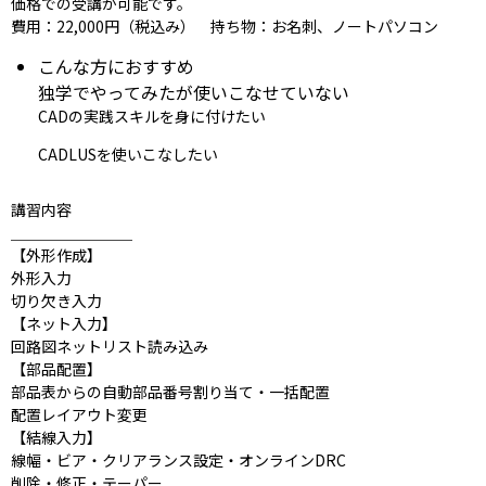
価格での受講が可能です。
費用：22,000円（税込み） 持ち物：お名刺、ノートパソコン
こんな方におすすめ
独学でやってみたが使いこなせていない
CAD
の実践スキルを身に付けたい
CADLUS
を使いこなしたい
講習内容
＿＿＿＿＿＿＿＿
【外形作成】
外形入力
切り欠き入力
【ネット入力】
回路図ネットリスト読み込み
【部品配置】
部品表からの自動部品番号割り当て・一括配置
配置レイアウト変更
【結線入力】
線幅・ビア・クリアランス設定・オンラインDRC
削除・修正・テーパー