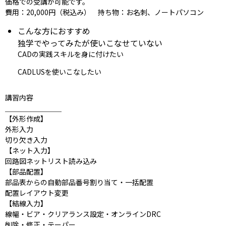
価格での受講が可能です。
費用：20,000円（税込み） 持ち物：お名刺、ノートパソコン
こんな方におすすめ
独学でやってみたが使いこなせていない
CAD
の実践スキルを身に付けたい
CADLUS
を使いこなしたい
講習内容
＿＿＿＿＿＿＿＿
【外形作成】
外形入力
切り欠き入力
【ネット入力】
回路図ネットリスト読み込み
【部品配置】
部品表からの自動部品番号割り当て・一括配置
配置レイアウト変更
【結線入力】
線幅・ビア・クリアランス設定・オンラインDRC
削除・修正・テーパー